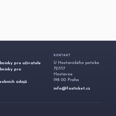
KONTAKT
U Hostavického potoka
mínky pro uživatele
727/17
dmínky pro
Hostavice
198 00 Praha
sobních údajů
info@foxticket.cz