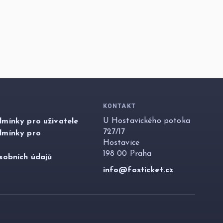
KONTAKT
U Hostavického potoka
mínky pro uživatele
727/17
dmínky pro
Hostavice
198 00 Praha
sobních údajů
info@foxticket.cz