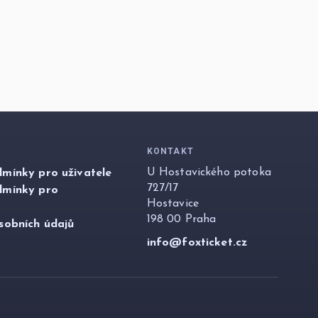
KONTAKT
U Hostavického potoka
mínky pro uživatele
727/17
dmínky pro
Hostavice
198 00 Praha
sobních údajů
info@foxticket.cz