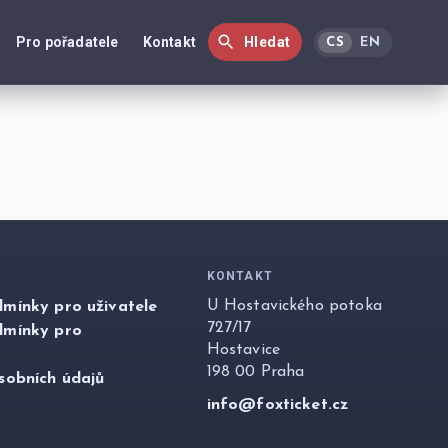
Pro pořadatele
Kontakt
Hledat
CS
EN
KONTAKT
U Hostavického potoka
mínky pro uživatele
727/17
dmínky pro
Hostavice
198 00 Praha
sobních údajů
info@foxticket.cz