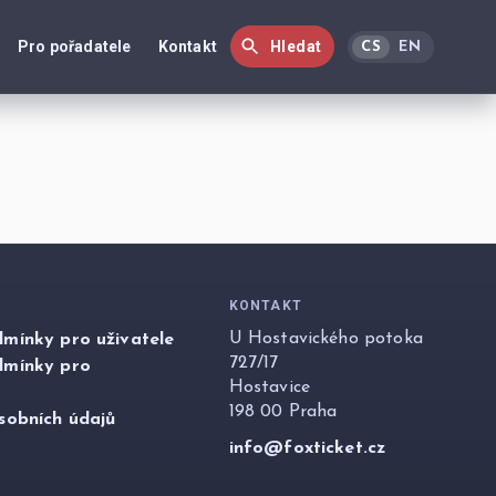
Pro pořadatele
Kontakt
Hledat
CS
EN
KONTAKT
U Hostavického potoka
mínky pro uživatele
727/17
dmínky pro
Hostavice
198 00 Praha
sobních údajů
info@foxticket.cz